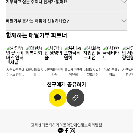
기부하고 싶은 주제나 단체가 없어요
매달기부 봉사는 어떻게 신청하나요?
함께하는 매달기부 파트너
사단법인 굿네
대한사회복지
사단법인 생명
유니세프한국
사회복지법인
(사)한국해비
사단법인
이버스 인터내
회
의숲
위원회
월드비전
타트
환경
셔날
친구에게 공유하기
카카오같이가치
고객센터
문의하기
이용약관
개인정보처리방침