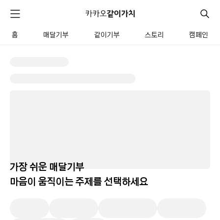
카
카
검
메
오
색
같
뉴
이
홈
매달기부
같이기부
스토리
캠페인
펼
전
가
치
체
치
기
메
뉴
가장 쉬운 매달기부
마음이 움직이는 주제를 선택하세요