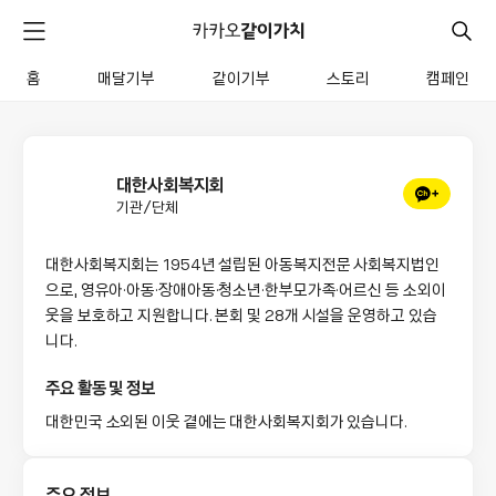
카
카
검
메
오
색
같
뉴
이
홈
매달기부
같이기부
스토리
캠페인
펼
전
가
치
체
치
기
메
뉴
대한사회복지회
채
기관/단체
널
추
대한사회복지회는 1954년 설립된 아동복지전문 사회복지법인
가
으로, 영유아·아동·장애아동·청소년·한부모가족·어르신 등 소외이
웃을 보호하고 지원합니다. 본회 및 28개 시설을 운영하고 있습
니다.
주요 활동 및 정보
대한민국 소외된 이웃 곁에는 대한사회복지회가 있습니다.
주요 정보