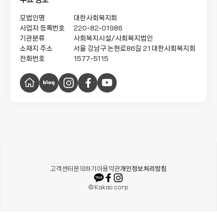
모법인명
대한사회복지회
사업자 등록번호
220-82-01986
기관분류
사회복지시설/사회복지법인
소재지 주소
서울 강남구 논현로86길 21
대한사회복지회
전화번호
1577-5115
홈
블
인
페
유
페
로
스
이
튜
이
그
타
스
브
지
그
북
램
카카오같이가치
고객센터
문의하기
이용약관
개인정보처리방침
© Kakao corp