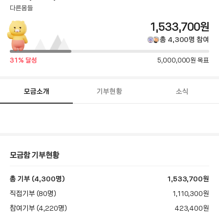
다른몸들
총
1,533,700
원
모
총
4,300
명
참여
금
달
목
31
% 달성
5,000,000
원 목표
성
액
표
률
금
액
모금소개
기부현황
소식
모
금
함
스
토
리
본
모금함 기부현황
문
총 기부 (4,300명)
1,533,700
원
직접기부 (80명)
1,110,300
원
참여기부 (4,220명)
423,400
원