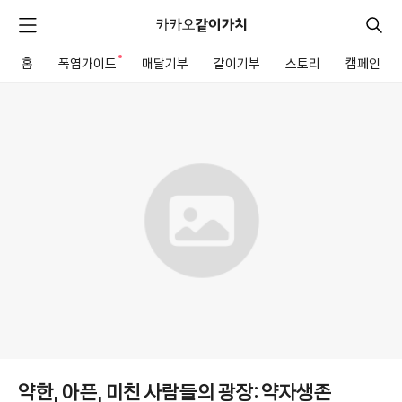
카
카
검
메
오
색
같
뉴
이
홈
폭염가이드
새로운 알림
매달기부
같이기부
스토리
캠페인
펼
전
가
치
체
같
치
기
메
이
뉴
기
부
모
금
함
상
세
약한, 아픈, 미친 사람들의 광장: 약자생존