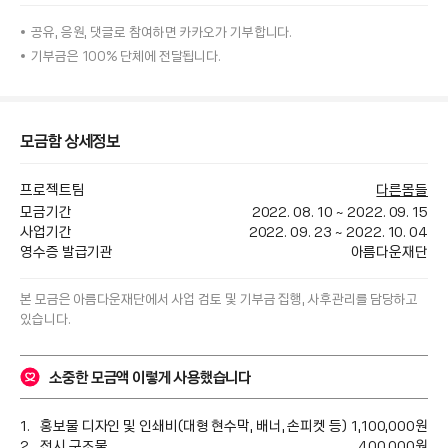
공유, 응원, 댓글로 참여하면
카카오가
기부합니다.
기부금은 100% 단체에 전달됩니다.
모금함 상세정보
프로젝트팀
다른몸들
모금기간
2022. 08. 10
~
2022. 09. 15
사업기간
2022. 09. 23
~
2022. 10. 04
영수증 발급기관
아름다운재단
본 모금은 
아름다운재단
에서 사업 검토 및 기부금 집행, 사후관리를 담당하고 
있습니다.
소중한 모금액 이렇게 사용했습니다
홍보물 디자인 및 인쇄비(대형 현수막, 배너, 손피켓 등)
1,100,000
원
전시 구조물
400,000
원