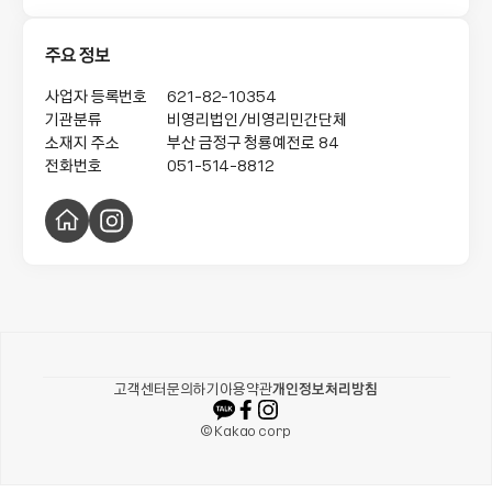
교육 서비스를 계발, 실행하고 이들이 낮은 곳으로의 삶의 지향을 
가지고 더불어 살아가는 공동체적 참인간의 전형으로 이루어 나
갈 수 있게 함을 목적으로 합니다.
주요 정보
사업자 등록번호
621-82-10354
기관분류
비영리법인/비영리민간단체
소재지 주소
부산 금정구 청룡예전로 84
전화번호
051-514-8812
홈
인
페
스
이
타
지
그
램
카카오같이가치
고객센터
문의하기
이용약관
개인정보처리방침
© Kakao corp