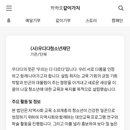
카
카
검
메
오
색
같
뉴
이
홈
매달기부
같이기부
스토리
캠페인
펼
전
가
치
체
치
기
메
뉴
(사)우다다청소년재단
기관/단체
우다다의 뜻은 '우리는 다 다르다'입니다. 우리 서로 다름을 인정
하고 함께 나아가고자 합니다. 설립 취지는 교육 기회의 균등 기회 
박탈과 빈곤의 대물림이 주는 절망을 이겨내고 새로운 세상을 이
끌어 나갈 청소년에 대한 교육과 복지를 목적으로 설립됐습니다.
주요 활동 및 정보
본 법인은 지역사회 교육 소외계층의 청소년이 건강한 일꾼으로 
성장하기 위하여 지역사회와 함께하는 대안교육 프로그램 연구와 
학술 활동을 진행합니다. 그리고 이를 널리 홍보하여 보다 질 높은 