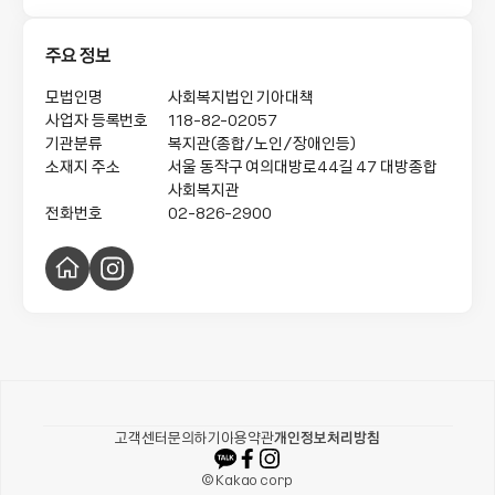
역으로 매일 212명의 어르신 대상 급식서비스 지원 및 이미용서
비스, 정서 지원 등 지역사회보호 서비스를 하고 있습니다.

주요 정보
2. 가족이 회복되도록, 건강하게 가능하도록 돕습니다.

모법인명
사회복지법인 기아대책
기아대책 지원 아동결연사업(CDP)을 통해 동작구 내 아동∙청소
사업자 등록번호
118-82-02057
년의 건강한 성장을 돕고, 위기가정 지원사업, 느린 학습 및 마음 
기관분류
복지관(종합/노인/장애인등)
챙김이 필요한 아동 가정을 위한 사업, 장애인 당사자의 역량 강화
소재지 주소
서울 동작구 여의대방로44길 47
대방종합
를 위한 대상별 맞춤형 복지 서비스를 지원합니다.

사회복지관
전화번호
02-826-2900
3. 주민이 마을의 변화를 위하여 함께 협력하도록 돕습니다.

주민 자치 모임 등 주민이 자유롭게 모임을 형성하도록 기회를 제
홈
인
공하며, 자원봉사활동 및 지역사회 내 나눔 활동을 통해 마을의 변
페
스
화를 위하여 직접 돕고 함께 협력하도록 도모합니다.
이
타
지
그
램
카카오같이가치
고객센터
문의하기
이용약관
개인정보처리방침
© Kakao corp