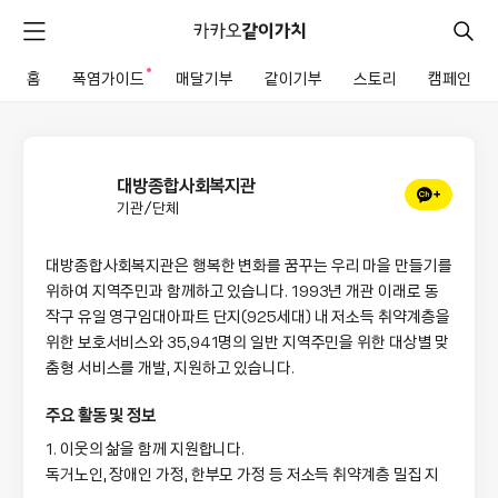
카
카
검
메
오
색
같
뉴
이
홈
폭염가이드
새로운 알림
매달기부
같이기부
스토리
캠페인
펼
전
가
치
체
치
기
메
뉴
대방종합사회복지관
채
기관/단체
널
추
대방종합사회복지관은 행복한 변화를 꿈꾸는 우리 마을 만들기를 
가
위하여 지역주민과 함께하고 있습니다. 1993년 개관 이래로 동
작구 유일 영구임대아파트 단지(925세대) 내 저소득 취약계층을 
위한 보호서비스와 35,941명의 일반 지역주민을 위한 대상별 맞
춤형 서비스를 개발, 지원하고 있습니다.
주요 활동 및 정보
1. 이웃의 삶을 함께 지원합니다.

독거노인, 장애인 가정, 한부모 가정 등 저소득 취약계층 밀집 지