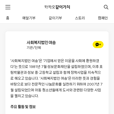
카
카
검
메
오
색
같
뉴
이
홈
매달기부
같이기부
스토리
캠페인
펼
전
가
치
체
치
기
메
뉴
사회복지법인 여송
채
기관/단체
널
추
'사회복지법인 여송'은 '기업에서 얻은 이윤을 사회에 환원하겠
가
다'는 뜻으로 1981년 7월 성보문화재단을 설립하였으며, 이후 호
림박물관과 성보 중·고등학교 설립과 함께 장학사업을 지속적으
로 해오고 있습니다. '사회복지법인 여송'은 이러한 뜻과 경험을 
바탕으로 보다 전문적인 나눔문화를 실천하기 위하여 2007년 7
월 설립되었으며 아동 청소년들에게 도서와 관련된 다양한 사업
을 펼치고 있습니다.
주요 활동 및 정보