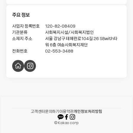
도서와 교육에 포커스를 두어 다양하고 전문적인 사업을 진행하
여 아동청소년들의 올바른 인성형성 및 정서적 안정을 도모하고
자 합니다.

주요 정보
주요활동으로는 방학 동안 아동들이 다양한 체험을 할 수 있도록 
사업자 등록번호
120-82-08409
독서캠프를 지원하며, 무장애 독서를 위한 도서, 독서리더기, 공태
기관분류
사회복지시설/사회복지법인
그 등을 지원하고 있습니다. 또한 사교육 격차를 해소하고자 한자, 
소재지 주소
서울 강남구 테헤란로104길 26
SBwith타
문해력, 환경, 코딩, 성교육 등 다양한 교육을 지원하고 있으며, 아
워 6층 여송사회복지재단
동들의 문화적 접근성을 높이기 위해 문화 예술사업을 지원하고 
전화번호
02-553-3488
있습니다. 
홈
인
페
스
이
타
지
그
램
카카오같이가치
고객센터
문의하기
이용약관
개인정보처리방침
© Kakao corp