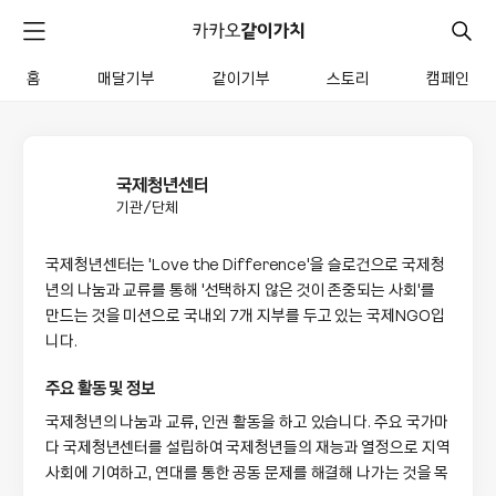
카
카
검
메
오
색
같
뉴
이
홈
매달기부
같이기부
스토리
캠페인
펼
전
가
치
체
치
기
메
뉴
국제청년센터
기관/단체
국제청년센터는 'Love the Difference'을 슬로건으로 국제청
년의 나눔과 교류를 통해 '선택하지 않은 것이 존중되는 사회'를 
만드는 것을 미션으로 국내외 7개 지부를 두고 있는 국제NGO입
니다.
주요 활동 및 정보
국제청년의 나눔과 교류, 인권 활동을 하고 있습니다. 주요 국가마
다 국제청년센터를 설립하여 국제청년들의 재능과 열정으로 지역
사회에 기여하고, 연대를 통한 공동 문제를 해결해 나가는 것을 목