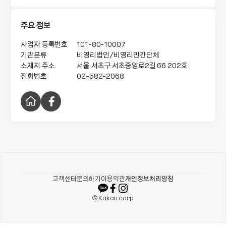
적으로 합니다.
주요 정보
사업자 등록번호
101-80-10007
기관분류
비영리법인/비영리민간단체
소재지 주소
서울 서초구 서초중앙로2길 66
202호
전화번호
02-582-2068
홈
페
페
이
이
스
지
북
카카오같이가치
고객센터
문의하기
이용약관
개인정보처리방침
© Kakao corp