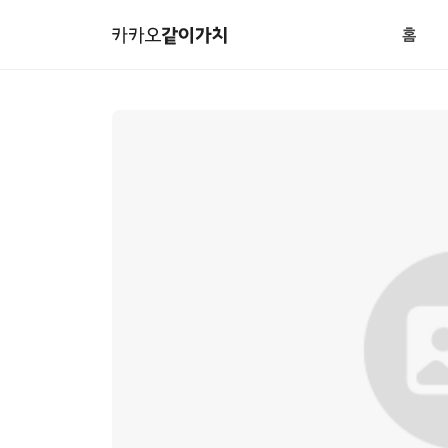
본
카
문
카
홈
바
오
전
로
같
체
가
이
메
같
기
가
뉴
이
메
치
기
뉴
부
바
모
로
금
가
함
기
상
세