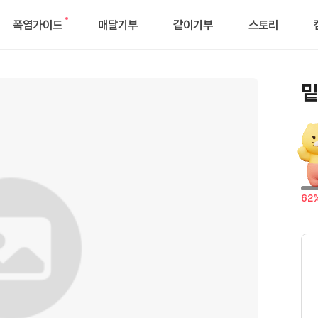
폭염가이드
매달기부
같이기부
스토리
새
로
운
알
밑
림
달
62
성
률