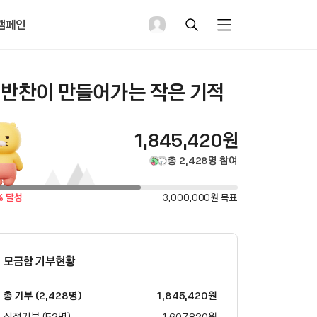
캠페인
검
메
색
뉴
펼
치
기
반찬이 만들어가는 작은 기적
총
1,845,420
원
모
총
2,428
명
참여
금
목
% 달성
3,000,000
원 목표
표
액
금
액
모금함 기부현황
총 기부 (2,428명)
1,845,420
원
직접기부 (52명)
1,607,820
원