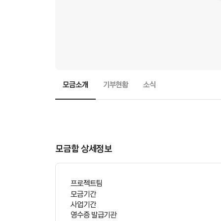
모금소개
기부현황
소식
모
금
함
스
토
리
모금함 상세정보
본
문
프로젝트팀
모금기간
사업기간
영수증 발급기관