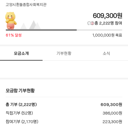
고양시흰돌종합사회복지관
총
609,300
원
모
총
2,222
명
참여
금
달
목
61
% 달성
1,000,000
원 목표
성
표
액
률
금
액
모금소개
기부현황
소식
모
금
함
스
토
리
본
모금함 기부현황
문
총 기부 (2,222명)
609,300
원
직접기부 (52명)
386,000
원
참여기부 (2,170명)
223,300
원