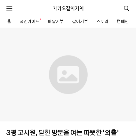
카
카
검
메
오
색
같
뉴
이
홈
폭염가이드
새로운 알림
매달기부
같이기부
스토리
캠페인
펼
전
가
치
체
같
치
기
메
이
뉴
기
부
모
금
함
상
세
3평 고시원, 닫힌 방문을 여는 따뜻한 '외출'