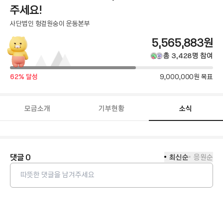
주세요!
사단법인 헝겊원숭이 운동본부
총
5,565,883
원
모
총
3,428
명
참여
금
달
목
62
% 달성
9,000,000
원 목표
성
액
표
률
금
액
모금소개
기부현황
소식
모
금
함
소
식
댓글
0
최신순
응원순
본
문