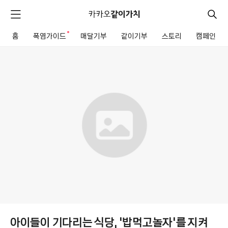
카
카
검
메
오
색
같
뉴
이
홈
폭염가이드
새로운 알림
매달기부
같이기부
스토리
캠페인
펼
전
가
치
체
같
치
기
메
이
뉴
기
부
모
금
함
상
세
아이들이 기다리는 식당, '밥먹고놀자'를 지켜