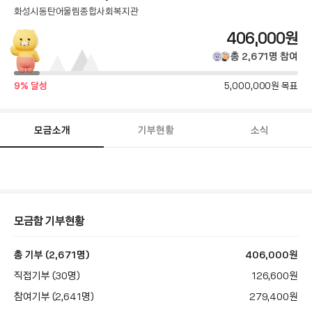
화성시동탄어울림종합사회복지관
총
406,000
원
모
총
2,671
명
참여
금
달
목
9
% 달성
5,000,000
원 목표
성
표
액
률
금
액
모금소개
기부현황
소식
모
금
함
스
토
리
본
모금함 기부현황
문
총 기부 (2,671명)
406,000
원
직접기부 (30명)
126,600
원
참여기부 (2,641명)
279,400
원