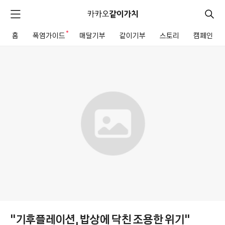
카
카
검
메
오
색
같
뉴
이
홈
폭염가이드
새로운 알림
매달기부
같이기부
스토리
캠페인
펼
전
가
치
체
같
치
기
메
이
뉴
기
부
모
금
함
상
세
“기후플레이션, 밥상에 닥친 조용한 위기”