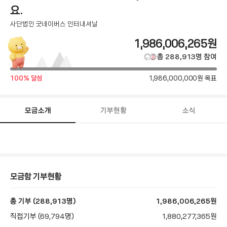
요.
사단법인 굿네이버스 인터내셔날
총
1,986,006,265
원
모
총
288,913
명
참여
금
달
목
100
% 달성
1,986,000,000
원 목표
성
액
표
률
금
액
모금소개
기부현황
소식
모
금
함
스
토
리
본
모금함 기부현황
문
총 기부 (288,913명)
1,986,006,265
원
직접기부 (69,794명)
1,880,277,365
원