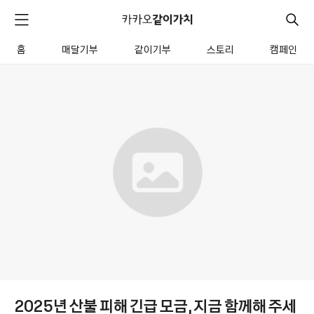
카
카
검
메
오
색
같
뉴
이
홈
매달기부
같이기부
스토리
캠페인
펼
전
가
치
체
같
치
기
메
이
뉴
기
부
모
금
함
상
세
2025년 산불 피해 긴급 모금, 지금 함께해 주세