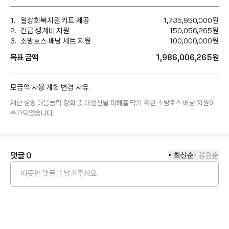
일상회복지원 키트 제공
1,735,950,000
원
긴급 생계비 지원
150,056,265
원
소방호스 배낭 세트 지원
100,000,000
원
목표 금액
1,986,006,265
원
모금액 사용 계획 변경 사유
재난 상황 대응능력 강화 및 대형산불 피해를 막기 위한 소방호스 배낭 지원이 
추가되었습니다.
댓글
0
최신순
응원순