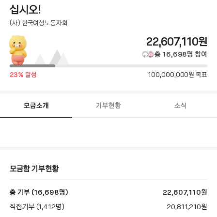
십시오!
(사) 한국여성노동자회
총
22,607,110
원
모
총
16,698
명
참여
금
달
목
23
% 달성
100,000,000
원 목표
성
액
표
률
금
액
모금소개
기부현황
소식
모
금
함
스
토
리
본
모금함 기부현황
문
총 기부 (16,698명)
22,607,110
원
직접기부 (1,412명)
20,811,210
원