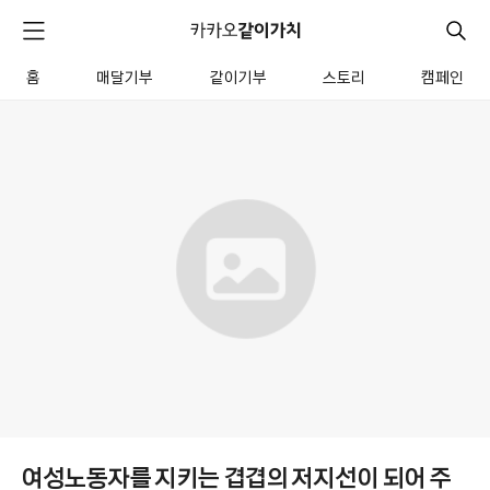
카
카
검
메
오
색
같
뉴
이
홈
매달기부
같이기부
스토리
캠페인
펼
전
가
치
체
같
치
기
메
이
뉴
기
부
모
금
함
상
세
여성노동자를 지키는 겹겹의 저지선이 되어 주