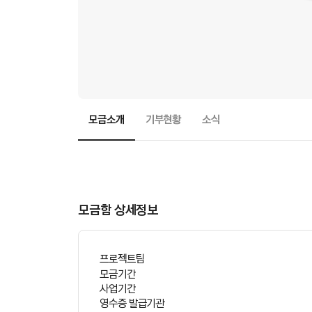
모금소개
기부현황
소식
모
금
함
스
토
리
모금함 상세정보
본
문
프로젝트팀
모금기간
사업기간
영수증 발급기관