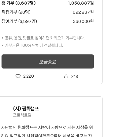
총 기부 (3,687명)
1,058,887
원
직접기부 (90명)
692,887
원
참여기부 (3,597명)
366,000
원
공유, 응원, 댓글로 참여하면
카카오가
기부합니다.
기부금은 100% 단체에 전달됩니다.
모금종료
2,220
218
(사) 평화캠프
프로젝트팀
사단법인 평화캠프는 사람이 사람으로 사는 세상을 위
하여 적극적인 사회참여활동으로써 세상을 바꾸는 자