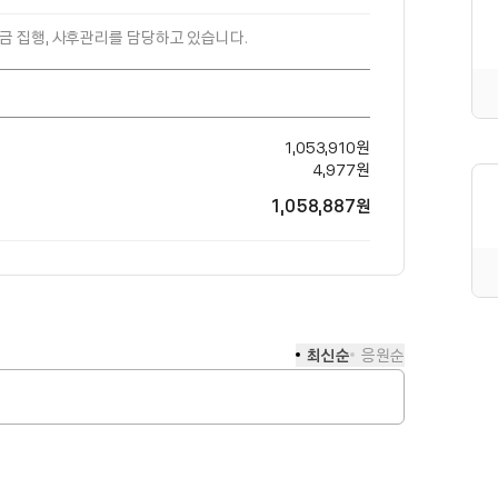
부금 집행, 사후관리를 담당하고 있습니다.
1,053,910
원
4,977
원
1,058,887
원
최신순
응원순