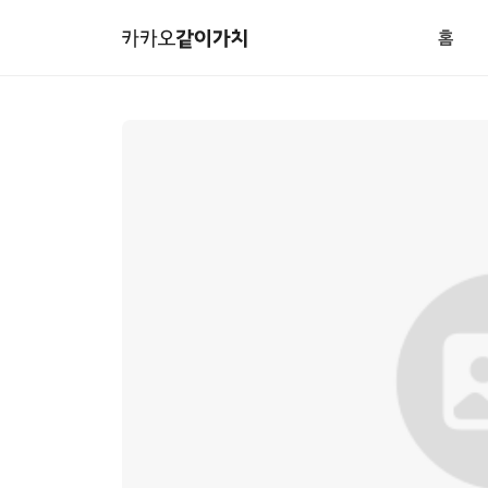
본
카
문
카
홈
바
오
전
로
같
체
가
이
메
같
기
가
뉴
이
메
치
기
뉴
부
바
모
로
금
가
함
기
상
세