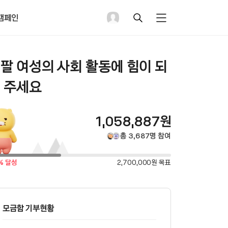
캠페인
검
메
색
뉴
펼
치
기
팔 여성의 사회 활동에 힘이 되
 주세요
총
1,058,887
원
모
총
3,687
명
참여
금
목
% 달성
2,700,000
원 목표
표
액
금
액
모금함 기부현황