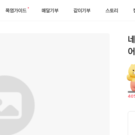
폭염가이드
매달기부
같이기부
스토리
새
로
운
알
네
림
어
달
40
성
률