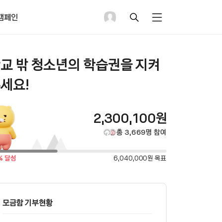
캠페인
검
메
색
뉴
펼
치
기
교 밖 청소년의 학습권을 지켜
세요!
총
2,300,100
원
모
총
3,669
명
참여
금
목
% 달성
6,040,000
원 목표
표
액
금
액
모금함 기부현황