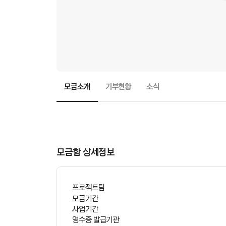
모금소개
기부현황
소식
모
금
함
스
토
리
모금함 상세정보
본
문
프로젝트팀
모금기간
사업기간
영수증 발급기관