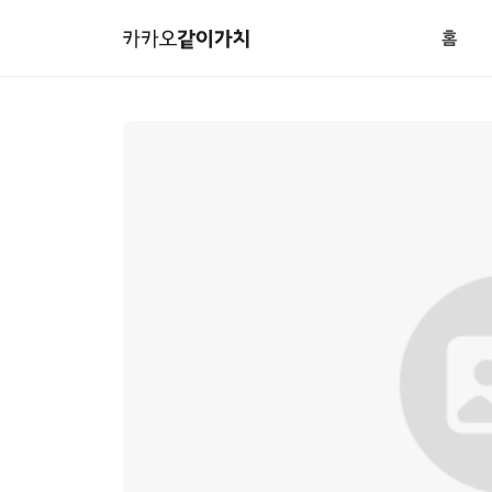
본
카
문
카
홈
바
오
전
로
같
체
가
이
메
같
기
가
뉴
이
메
치
기
뉴
부
바
모
로
금
가
함
기
상
세