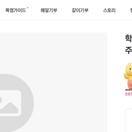
폭염가이드
매달기부
같이기부
스토리
새
로
운
알
학
림
주
달
39
성
률