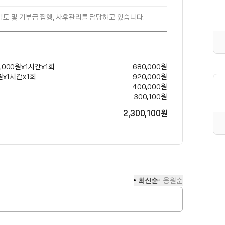
검토 및 기부금 집행, 사후관리를 담당하고 있습니다.
0,000원x1시간x1회
680,000
원
0원x1시간x1회
920,000
원
400,000
원
300,100
원
2,300,100
원
최신순
응원순