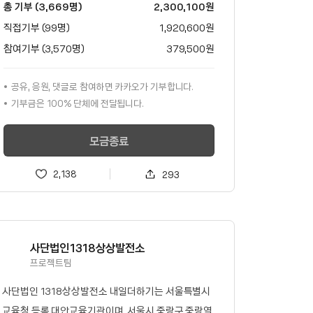
총 기부 (3,669명)
2,300,100
원
직접기부 (99명)
1,920,600
원
참여기부 (3,570명)
379,500
원
공유, 응원, 댓글로 참여하면
카카오가
기부합니다.
기부금은 100% 단체에 전달됩니다.
모금종료
2,138
293
사단법인1318상상발전소
프로젝트팀
사단법인 1318상상발전소 내일더하기는 서울특별시
교육청 등록 대안교육기관이며, 서울시 중랑구 중랑역