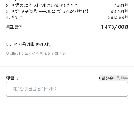
학용품(물감, 지우개 등) 79,615원*1식
7,581
원
학습 교구(체육 도구, 퍼즐 등) 57,627원*1식
98,761
원
반납액
381,399
원
목표 금액
1,473,400
원
모금액 사용 계획 변경 사유
모니터링 미실시로 잔액 발생하여 반납
댓글
0
최신순
응원순