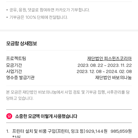
공유, 응원, 댓글로 참여하면
카카오가
기부합니다.
기부금은 100% 단체에 전달됩니다.
모금함 상세정보
프로젝트팀
재단법인 피스윈즈코리아
모금기간
2023. 08. 22
~
2023. 11. 22
사업기간
2023. 12. 08
~
2024. 02. 08
영수증 발급기관
재단법인 바보의나눔
본 모금은 
재단법인 바보의나눔
에서 사업 검토 및 기부금 집행, 사후관리를 담
당하고 있습니다.
소중한 모금액 이렇게 사용했습니다
프린터 설치 및 비품 구입(프린터, 잉크 등) 929,144원
985,659
원
*1식