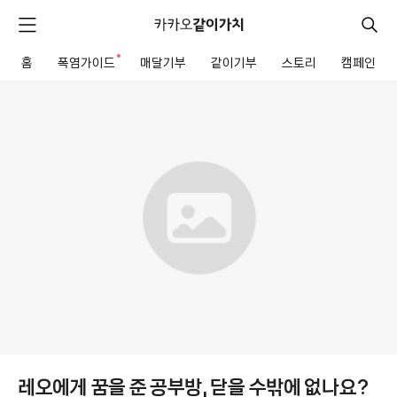
카
카
검
메
오
색
같
뉴
이
홈
폭염가이드
새로운 알림
매달기부
같이기부
스토리
캠페인
펼
전
가
치
체
같
치
기
메
이
뉴
기
부
모
금
함
상
세
레오에게 꿈을 준 공부방, 닫을 수밖에 없나요?