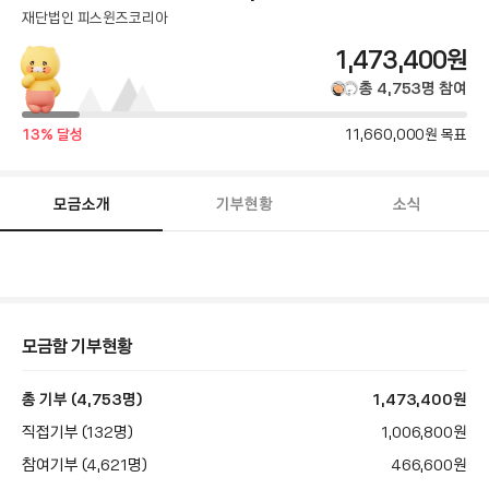
재단법인 피스윈즈코리아
총
1,473,400
원
모
총
4,753
명
참여
금
달
목
13
% 달성
11,660,000
원 목표
성
액
표
률
금
액
모금소개
기부현황
소식
모
금
함
스
토
리
본
모금함 기부현황
문
총 기부 (4,753명)
1,473,400
원
직접기부 (132명)
1,006,800
원
참여기부 (4,621명)
466,600
원