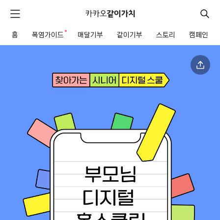
카
카
검
메
오
색
같
뉴
이
홈
폭염가이드
새로운 알림
매달기부
같이기부
스토리
캠페인
펼
전
가
치
체
치
기
메
뉴