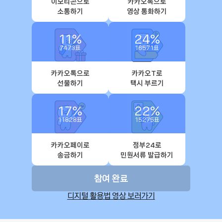
이모티콘으로
카카오톡으로
소통하기
영상 통화하기
11
%
24
%
7473
표
16571
표
카카오톡으로
카카오T로
선물하기
택시 부르기
17
%
22
%
11828
표
15275
표
카카오페이로
정부24로
송금하기
민원서류 발급하기
참여 완료
디지털 활용법 영상 보러가기